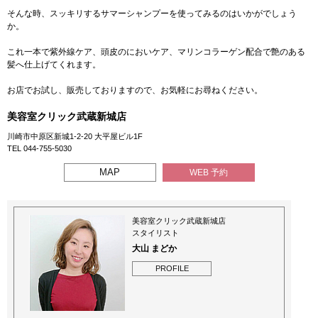
そんな時、スッキリするサマーシャンプーを使ってみるのはいかがでしょう
か。
これ一本で紫外線ケア、頭皮のにおいケア、マリンコラーゲン配合で艶のある
髪へ仕上げてくれます。
お店でお試し、販売しておりますので、お気軽にお尋ねください。
美容室クリック武蔵新城店
川崎市中原区新城1-2-20 大平屋ビル1F
TEL 044-755-5030
MAP
WEB 予約
美容室クリック武蔵新城店
スタイリスト
大山 まどか
PROFILE