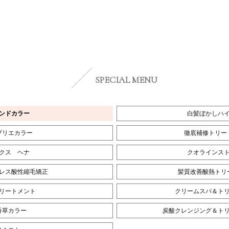
SPECIAL MENU
ンドカラー
白髪ぼかしハ
プリエカラー
徹底補修トリー
ックス ヘナ
クオラインス
レス酸性縮毛矯正
髪質改善酸熱トリ
Oトリートメント
クリームスパ＆ト
香草カラー
炭酸クレンジング＆