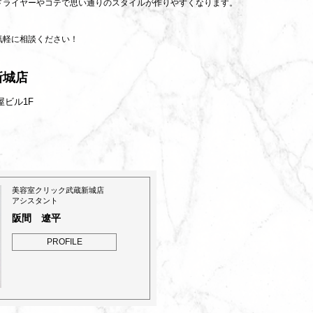
ドライヤーやコテで思い通りのスタイルが作りやすくなります。
気軽に相談ください！
新城店
屋ビル1F
美容室クリック武蔵新城店
アシスタント
阪間 遼平
PROFILE