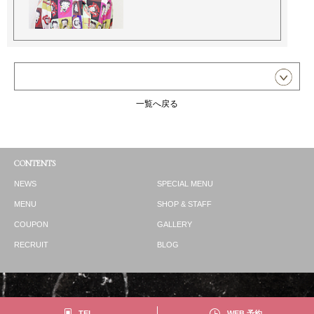
一覧へ戻る
CONTENTS
NEWS
SPECIAL MENU
MENU
SHOP & STAFF
COUPON
GALLERY
RECRUIT
BLOG
TEL
WEB 予約